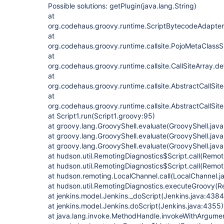
Possible solutions: getPlugin(java.lang.String)
at
org.codehaus.groovy.runtime.ScriptBytecodeAdapter
at
org.codehaus.groovy.runtime.callsite.PojoMetaClassSi
at
org.codehaus.groovy.runtime.callsite.CallSiteArray.def
at
org.codehaus.groovy.runtime.callsite.AbstractCallSite.
at
org.codehaus.groovy.runtime.callsite.AbstractCallSite.
at Script1.run(Script1.groovy:95)
at groovy.lang.GroovyShell.evaluate(GroovyShell.jav
at groovy.lang.GroovyShell.evaluate(GroovyShell.jav
at groovy.lang.GroovyShell.evaluate(GroovyShell.jav
at hudson.util.RemotingDiagnostics$Script.call(Remot
at hudson.util.RemotingDiagnostics$Script.call(Remot
at hudson.remoting.LocalChannel.call(LocalChannel.j
at hudson.util.RemotingDiagnostics.executeGroovy(Re
at jenkins.model.Jenkins._doScript(Jenkins.java:4384
at jenkins.model.Jenkins.doScript(Jenkins.java:4355)
at java.lang.invoke.MethodHandle.invokeWithArgum