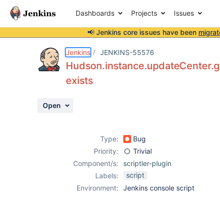
Dashboards
Projects
Issues
📢 Jenkins core issues have been
migrat
Details
Description
Attachments
Activity
People
Dates
Jenkins
JENKINS-55576
Hudson.instance.updateCenter.g
exists
Issues
Open
Reports
Components
Type:
Bug
Priority:
Trivial
Component/s:
scriptler-plugin
script
Labels:
Environment:
Jenkins console script