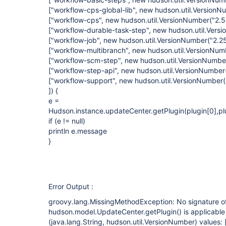
["workflow-cps-global-lib", new hudson.util.VersionN
["workflow-cps", new hudson.util.VersionNumber("2.5
["workflow-durable-task-step", new hudson.util.Vers
["workflow-job", new hudson.util.VersionNumber("2.25
["workflow-multibranch", new hudson.util.VersionNum
["workflow-scm-step", new hudson.util.VersionNumber
["workflow-step-api", new hudson.util.VersionNumber(
["workflow-support", new hudson.util.VersionNumber(
]) {
e =
Hudson.instance.updateCenter.getPlugin(plugin
[0]
,pl
if (e != null)
println e.message
}
Error Output :
groovy.lang.MissingMethodException: No signature o
hudson.model.UpdateCenter.getPlugin() is applicable
(java.lang.String, hudson.util.VersionNumber) values: