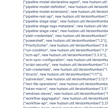
["pipeline-model-declarative-agent", new hudson.util.
["pipeline-model-definition", new hudson.util.Version
["pipeline-model-extensions", new hudson.util.Versio
["pipeline-rest-api", new hudson.util.VersionNumber("
["pipeline-stage-step", new hudson.util.VersionNumbe
["pipeline-stage-tags-metadata", new hudson.util.Ver
["pipeline-stage-view", new hudson.util.VersionNumbe
["plain-credentials", new hudson.util.VersionNumber("
["powershell", new hudson.util.VersionNumber("1.3")]
,
["PrioritySorter", new hudson.util.VersionNumber("3.6.
["run-condition", new hudson.util.VersionNumber("1.2"
["scm-api", new hudson.util.VersionNumber("2.3.0")]
,
["scm-sync-configuration", new hudson.util.VersionN
["script-security", new hudson.util.VersionNumber("1.
["ssh-credentials", new hudson.util.VersionNumber("1.
["structs", new hudson.util.VersionNumber("1.17")]
,
["subversion", new hudson.util.VersionNumber("2.12.1"
["text-file-operations", new hudson.util.VersionNumber
["token-macro", new hudson.util.VersionNumber("2.5"
["windows-slaves", new hudson.util.VersionNumber("1.
["workflow-aggregator", new hudson.util.VersionNumb
["workflow-api", new hudson.util.VersionNumber("2.27
["workflow-basic-steps", new hudson.util.VersionNumb