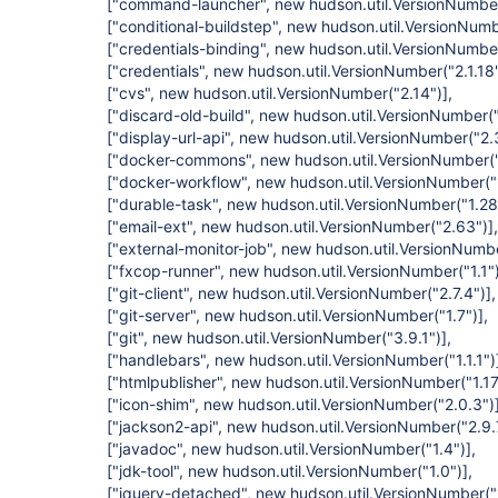
["command-launcher", new hudson.util.VersionNumber
["conditional-buildstep", new hudson.util.VersionNumb
["credentials-binding", new hudson.util.VersionNumber
["credentials", new hudson.util.VersionNumber("2.1.18"
["cvs", new hudson.util.VersionNumber("2.14")]
,
["discard-old-build", new hudson.util.VersionNumber("
["display-url-api", new hudson.util.VersionNumber("2.
["docker-commons", new hudson.util.VersionNumber("
["docker-workflow", new hudson.util.VersionNumber("1
["durable-task", new hudson.util.VersionNumber("1.28
["email-ext", new hudson.util.VersionNumber("2.63")]
,
["external-monitor-job", new hudson.util.VersionNumbe
["fxcop-runner", new hudson.util.VersionNumber("1.1"
["git-client", new hudson.util.VersionNumber("2.7.4")]
,
["git-server", new hudson.util.VersionNumber("1.7")]
,
["git", new hudson.util.VersionNumber("3.9.1")]
,
["handlebars", new hudson.util.VersionNumber("1.1.1")
["htmlpublisher", new hudson.util.VersionNumber("1.17
["icon-shim", new hudson.util.VersionNumber("2.0.3")
["jackson2-api", new hudson.util.VersionNumber("2.9.7
["javadoc", new hudson.util.VersionNumber("1.4")]
,
["jdk-tool", new hudson.util.VersionNumber("1.0")]
,
["jquery-detached", new hudson.util.VersionNumber("1