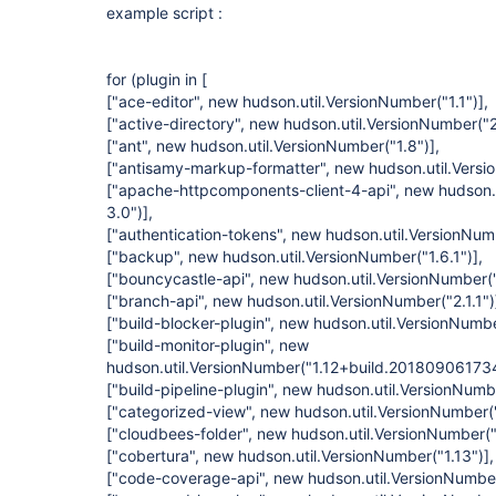
example script :
for (plugin in [
["ace-editor", new hudson.util.VersionNumber("1.1")]
,
["active-directory", new hudson.util.VersionNumber("2
["ant", new hudson.util.VersionNumber("1.8")]
,
["antisamy-markup-formatter", new hudson.util.Versi
["apache-httpcomponents-client-4-api", new hudson.
3.0")]
,
["authentication-tokens", new hudson.util.VersionNum
["backup", new hudson.util.VersionNumber("1.6.1")]
,
["bouncycastle-api", new hudson.util.VersionNumber("
["branch-api", new hudson.util.VersionNumber("2.1.1")
["build-blocker-plugin", new hudson.util.VersionNumbe
["build-monitor-plugin", new
hudson.util.VersionNumber("1.12+build.201809061734
["build-pipeline-plugin", new hudson.util.VersionNumb
["categorized-view", new hudson.util.VersionNumber("
["cloudbees-folder", new hudson.util.VersionNumber("
["cobertura", new hudson.util.VersionNumber("1.13")]
,
["code-coverage-api", new hudson.util.VersionNumber